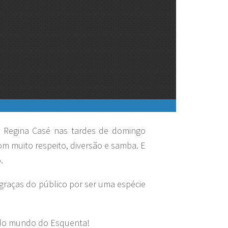
 Regina Casé nas tardes de domingo
com muito respeito, diversão e samba. E
.
 graças do público por ser uma espécie
todo mundo do Esquenta!