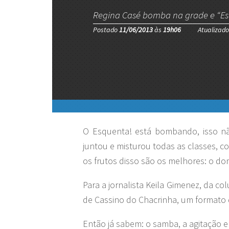
Regina Casé bomba na grade e “E
Postado
11/06/2013
às
19h06
Atualizad
O Esquenta! está bombando, isso n
juntou e misturou todas as classes, co
os frutos disso são os melhores: o dom
Para a jornalista Keila Gimenez, da c
de Cassino do Chacrinha, um formato
Então já sabem: o samba, a agitação 