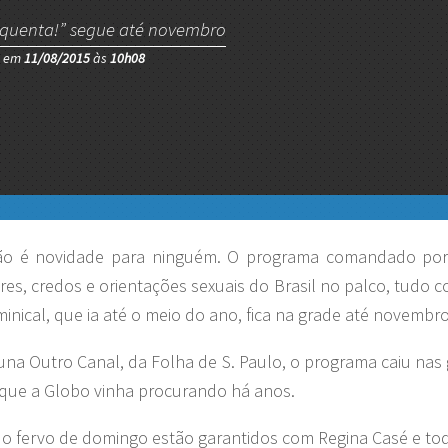
squenta!” segue até novembro
o em
11/08/2015
às
10h08
ão é novidade para ninguém. O programa comandado por
res, credos e orientações sexuais do Brasil no palco, tudo 
inical, que ia até o meio do ano, fica na grade até novembro
oluna Outro Canal, da Folha de S. Paulo, o programa caiu nas
 que a Globo vinha procurando há anos.
e o fervo de domingo estão garantidos com Regina Casé e 