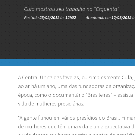
Cufa mostrou seu trabalho no “Esquenta”
Postado
23/02/2012
às
12h02
Atualizado em
12/08/2015
à
A Central Única das favelas, ou simplesmente Cufa
ao ar há um ano, uma das fundadoras da organização
época, como o documentário “Brasileiras” – assista
vida de mulheres presidiárias.
“A gente filmou em vários presídios do Brasil. Film
de mulheres que têm uma vida e uma expectativa de v