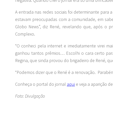
negativa. Quando criei o jornal era só uma brincade
A entrada nas redes sociais foi determinante para
estavam preocupadas com a comunidade, em saber 
Globo News”, diz René, revelando que, após o p
Complexo.
“O conheci pela internet e imediatamente virei 
ganhou tantos prêmios… Escolhi o cara certo para 
Regina, que sinda provou do brigadeiro de René, qu
“Podemos dizer que o René é a renovação. Parabéns”
Conheça o portal do jornal
aqui
e veja a aparição d
Foto: Divulgação