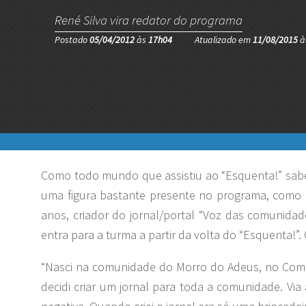
René Silva vira redator do programa
Postado
05/04/2012
às
17h04
Atualizado em
11/08/2015
à
Como todo mundo que assistiu ao “Esquenta!” sabe
uma figura bastante presente no programa, como c
anos, criador do jornal/portal “Voz das comunida
entra para a turma a partir da volta do “Esquenta!”. 
“Nasci na comunidade do Morro do Adeus, no Compl
decidi criar um jornal para toda a comunidade. V