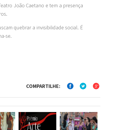
 Teatro João Caetano e tem a presença
ros.
scam quebrar a invisibilidade social. É
ha-se.
COMPARTILHE: