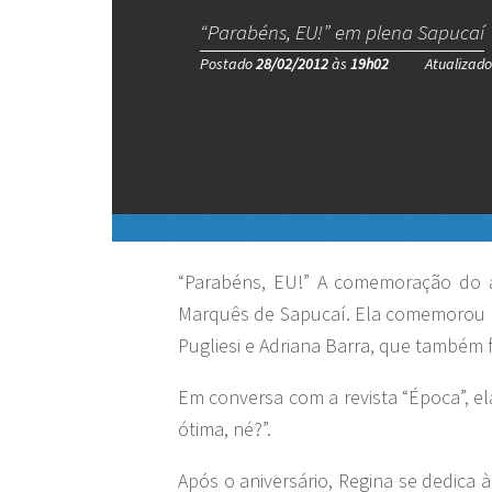
“Parabéns, EU!” em plena Sapucaí
Postado
28/02/2012
às
19h02
Atualizad
“Parabéns, EU!” A comemoração do an
Marquês de Sapucaí. Ela comemorou a
Pugliesi e Adriana Barra, que também
Em conversa com a revista “Época”, el
ótima, né?”.
Após o aniversário, Regina se dedica 