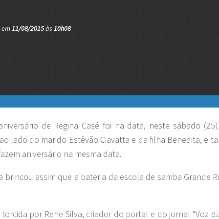
o em
11/08/2015
às
10h08
iversário de Regina Casé foi na data, neste sábado (25)
o lado do marido Estêvão Ciavatta e da filha Benedita, e 
 fazem aniversário na mesma data.
a brincou assim que a bateria da escola de samba Grande R
à torcida por Rene Silva, criador do portal e do jornal “Voz