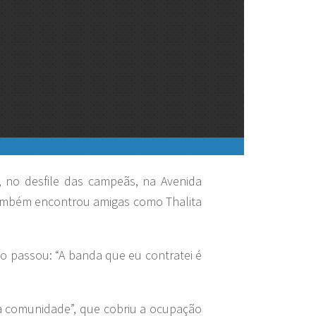
, no desfile das campeãs, na Avenida
também encontrou amigas como Thalita
io passou: “A banda que eu contratei é
 da comunidade”, que cobriu a ocupação