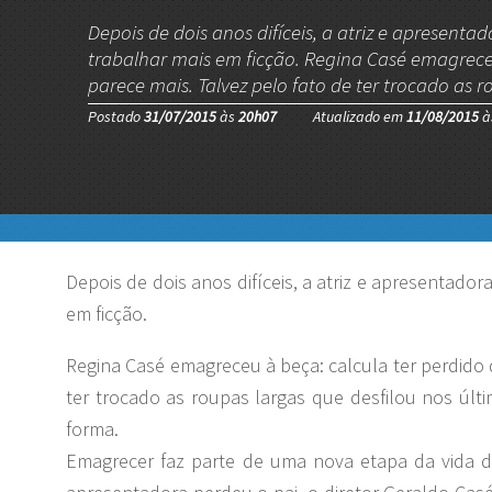
Depois de dois anos difíceis, a atriz e apresenta
trabalhar mais em ficção. Regina Casé emagreceu 
parece mais. Talvez pelo fato de ter trocado as 
Postado
31/07/2015
às
20h07
Atualizado em
11/08/2015
à
Depois de dois anos difíceis, a atriz e apresentador
em ficção.
Regina Casé emagreceu à beça: calcula ter perdido d
ter trocado as roupas largas que desfilou nos úl
forma.
Emagrecer faz parte de uma nova etapa da vida d