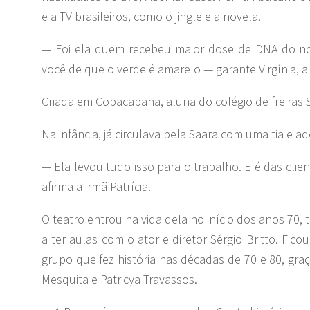
e a TV brasileiros, como o jingle e a novela.
— Foi ela quem recebeu maior dose de DNA do no
você de que o verde é amarelo — garante Virgínia, a 
Criada em Copacabana, aluna do colégio de freiras 
Na infância, já circulava pela Saara com uma tia e a
— Ela levou tudo isso para o trabalho. E é das clie
afirma a irmã Patrícia.
O teatro entrou na vida dela no início dos anos 7
a ter aulas com o ator e diretor Sérgio Britto. Fi
grupo que fez história nas décadas de 70 e 80, gr
Mesquita e Patricya Travassos.