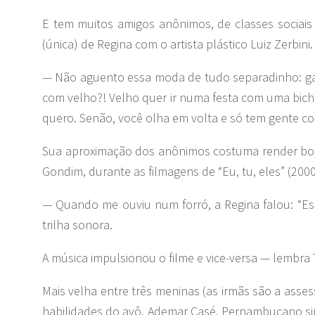
E tem muitos amigos anônimos, de classes sociais 
(única) de Regina com o artista plástico Luiz Zerbini.
— Não aguento essa moda de tudo separadinho: gay 
com velho?! Velho quer ir numa festa com uma bich
quero. Senão, você olha em volta e só tem gente co
Sua aproximação dos anônimos costuma render bons 
Gondim, durante as filmagens de “Eu, tu, eles” (2000
— Quando me ouviu num forró, a Regina falou: “Essa
trilha sonora.
A música impulsionou o filme e vice-versa — lembra 
Mais velha entre três meninas (as irmãs são a assess
habilidades do avô, Ademar Casé. Pernambucano sim