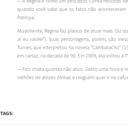
— A Regina é como um pescador. Conta histórias de u
quando você sabe que os fatos não aconteceram b
Patricya.
Atualmente, Regina faz planos de atuar mais. Diz que
aí eu vacilei”). Suas personagens, porém, são ines
Turner, que interpretou na novela “Cambalacho” (19
em cartaz, na década de 90. Em 2009, ela voltou à TV
— Fico chata quando não atuo. Gasto uma hora e m
milhões de atrizes ótimas e ninguém quer ir no cafu
TAGS: