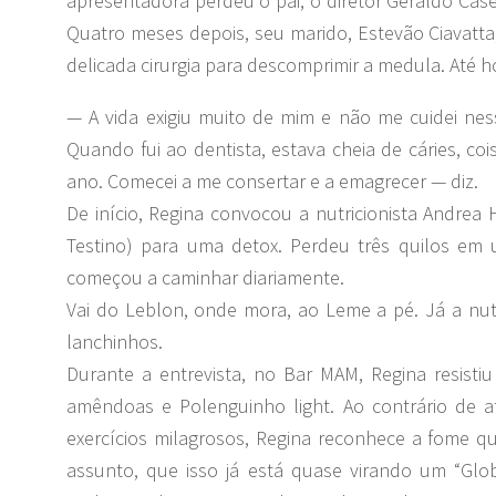
apresentadora perdeu o pai, o diretor Geraldo Casé
Quatro meses depois, seu marido, Estevão Ciavatta
delicada cirurgia para descomprimir a medula. Até hoj
— A vida exigiu muito de mim e não me cuidei nes
Quando fui ao dentista, estava cheia de cáries, coi
ano. Comecei a me consertar e a emagrecer — diz.
De início, Regina convocou a nutricionista Andrea 
Testino) para uma detox. Perdeu três quilos em
começou a caminhar diariamente.
Vai do Leblon, onde mora, ao Leme a pé. Já a nut
lanchinhos.
Durante a entrevista, no Bar MAM, Regina resist
amêndoas e Polenguinho light. Ao contrário de a
exercícios milagrosos, Regina reconhece a fome 
assunto, que isso já está quase virando um “Glo