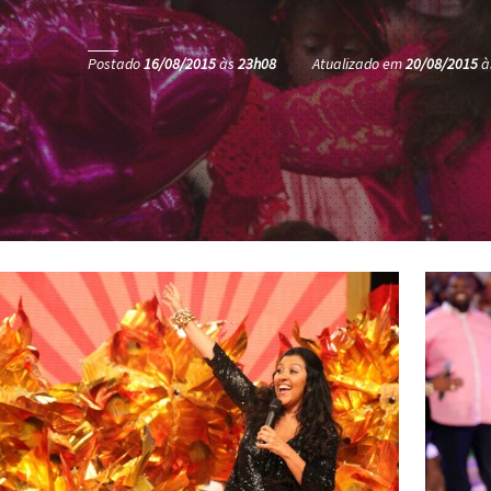
Postado
16/08/2015
às
23h08
Atualizado em
20/08/2015
à