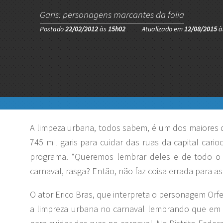
Garis: personagens marcantes da folia
Postado
22/02/2012
às
15h02
Atualizado em
12/08/2015
à
A limpeza urbana, todos sabem, é um dos maiores d
745 mil garis para cuidar das ruas da capital ca
programa. “Queremos lembrar deles e de todo o 
carnaval, rasga? Então, não faz coisa errada para a
O ator Erico Bras, que interpreta o personagem Orf
a limpreza urbana no carnaval lembrando que em su