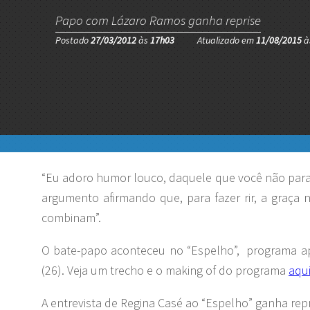
Papo com Lázaro Ramos ganha reprise
Postado
27/03/2012
às
17h03
Atualizado em
11/08/2015
à
“Eu adoro humor louco, daquele que você não para d
argumento afirmando que, para fazer rir, a graç
combinam”.
O bate-papo aconteceu no “Espelho”, programa ap
(26). Veja um trecho e o making of do programa
aqu
A entrevista de Regina Casé ao “Espelho” ganha rep