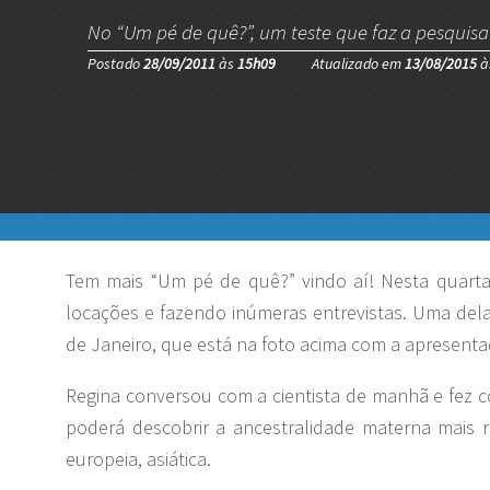
No “Um pé de quê?”, um teste que faz a pesquisa
Postado
28/09/2011
às
15h09
Atualizado em
13/08/2015
à
Tem mais “Um pé de quê?” vindo aí! Nesta quarta 
locações e fazendo inúmeras entrevistas. Uma dela
de Janeiro, que está na foto acima com a apresenta
Regina conversou com a cientista de manhã e fez 
poderá descobrir a ancestralidade materna mais 
europeia, asiática.