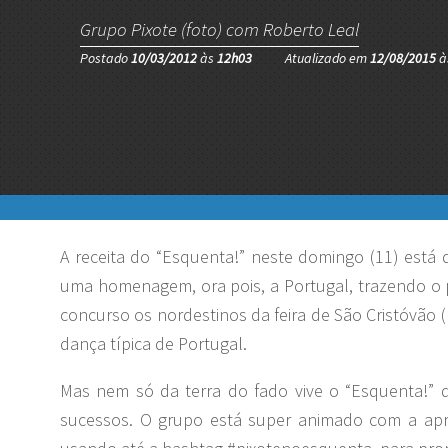
Grupo Pixote (foto) com Roberto Leal
Postado
10/03/2012
às
12h03
Atualizado em
12/08/2015
à
A receita do “Esquenta!” neste domingo (11) está 
uma homenagem, ora pois, a Portugal, trazendo o p
concurso os nordestinos da feira de São Cristóvão 
dança típica de Portugal.
Mas nem só da terra do fado vive o “Esquenta!” 
sucessos. O grupo está super animado com a apre