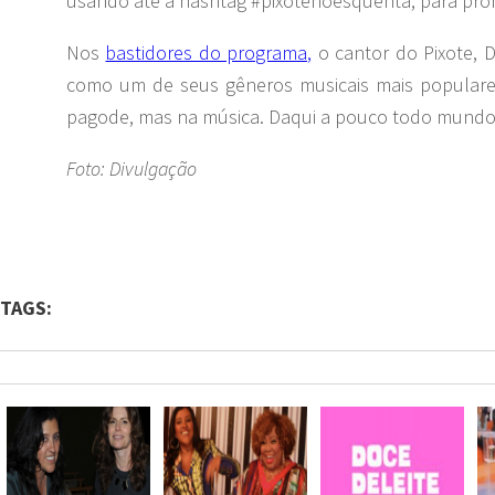
usando até a hashtag #pixotenoesquenta, para pro
Nos
bastidores do programa,
o cantor do Pixote, 
como um de seus gêneros musicais mais populare
pagode, mas na música. Daqui a pouco todo mundo v
Foto: Divulgação
TAGS: