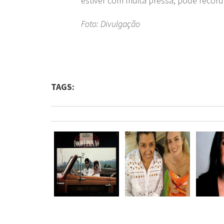
estiver com muita pressa, pode recor
Foto: Divulgação
TAGS: