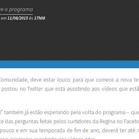
re o programa
o em
11/08/2015
às
17h08
a Comunidade, deve estar louco para que comece a nova t
té postou no Twitter que está assistindo aos vídeos que es
a!” também já estão esperando pela volta do programa – qu
te das perguntas feitas pelos curtidores da Regina no Faceb
a pouco e em sua temporada de fim de ano, deverá ter até