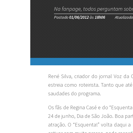
Na fanpage, todos perguntam sob
Postado
01/06/2012
às
18h06
Atualizad
René Silva, criador do jornal Voz d
estreia como roteirista. Tanto que a
saudades do programa.
Os fãs de Regina Casé e do “Esquent
24 de junho, Dia de São João. Boa par
atração. O “Esquenta!” volta daqui 