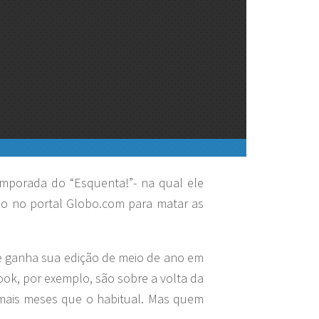
emporada do “Esquenta!”- na qual ele
tão no portal Globo.com para matar as
e ganha sua edição de meio de ano em
ook, por exemplo, são sobre a volta da
 mais meses que o habitual. Mas quem