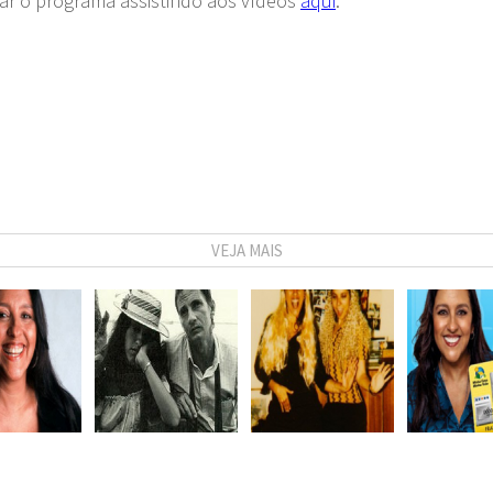
dar o programa assistindo aos vídeos
aqui
.
VEJA MAIS