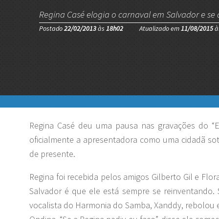
Regina Casé elogia o carnaval em Salvador e se d
Postado
22/02/2013
às
18h02
Atualizado em
11/08/2015
à
Regina Casé deu uma pausa nas gravações do “Es
oficialmente a apresentadora como uma cidadã soter
de presente.
Regina foi recebida pelos amigos Gilberto Gil e Flo
Salvador é que ele está sempre se reinventando. S
vocalista do Harmonia do Samba, Xanddy, rebolou e 